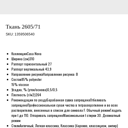
Ткань 2605/71
SKU:
1359506540
Коллекция
Casa Nova
Ширина (см)
310
Раппорт горизонтальный
27
Раппорт вертикальный
43,9
Направление рисунка
Направление рисунка: B
Состав
85% polyester
15% viscose
Усадка, % (уток/основа)
0,5/0,5
Плотность (г/м2)
264
Рекомендации по уходу
Барабанная сушка запрещена
Отбеливать
запрещено
Профессиональная сухая чистка в тетрахлорэтилене и во всех
растворителях, внесенных в список для символа F. Обычный режим
Гладить
при t до 110. Отпаривать запрещено
Максимальная t стирки 30. Деликатный
режим
Стили
Античный, Легкая классика, Классика (барокко, классицизм, ампир)