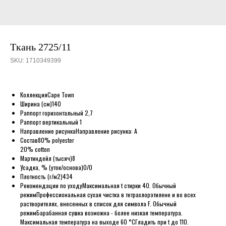
Ткань 2725/11
SKU:
1710349399
Коллекция
Cape Town
Ширина (см)
140
Раппорт горизонтальный
2,7
Раппорт вертикальный
1
Направление рисунка
Направление рисунка: A
Состав
80% polyester
20% cotton
Мартиндейл (тысяч)
8
Усадка, % (уток/основа)
0/0
Плотность (г/м2)
434
Рекомендации по уходу
Максимальная t стирки 40. Обычный
режим
Профессиональная сухая чистка в тетрахлорэтилене и во всех
растворителях, внесенных в список для символа F. Обычный
режим
Барабанная сушка возможна - более низкая температура.
Максимальная температура на выходе 60 °С
Гладить при t до 110.