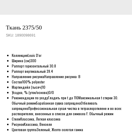
Ткань 2375/50
SKU:
1890098691
Коллекция
Louis D'or
Ширина (см)
300
Раппорт горизонтальный
30.8
Раппорт вертикальный
39.4
Направление рисунка
Направление рисунка: B
Состав
100% polyester
Мартиндейл (тысяч)
10
Усадка, % (уток/основа)
0/0
Рекомендации по уходу
Гладить при t до 110
Максимальная t стирки 30.
Обычный режим
Барабанная сушка запрещена
Отбеливать
запрещено
Профессиональная сухая чистка в тетрахлорэтилене и во всех
растворителях, внесенных в список для символа F. Обычный режим
Стили
Классика, Легкая классика
Рисунок
Классика, Вензеля
Цветовая группа
Зеленый, Желто-золотая гамма