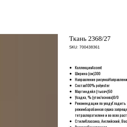
Ткань 2368/27
SKU:
700438361
Коллекция
Accent
Ширина (см)
300
Направление рисунка
Направлени
Состав
100% polyester
Мартиндейл (тысяч)
50
Усадка, % (уток/основа)
0/0
Рекомендации по уходу
Гладить 
режим
Барабанная сушка запрещ
тетрахлорэтилене и во всех рас
Стили
Классика, Английский, Во
Рисунок
Однотонная