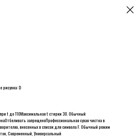
е рисунка: D
при t до 110
Максимальная t стирки 30. Обычный
ена
Отбеливать запрещено
Профессиональная сухая чистка в
творителях, внесенных в список для символа F. Обычный режим
сток, Современный, Универсальный