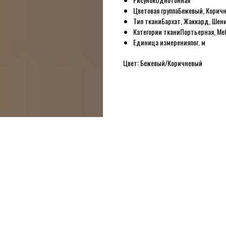
Цветовая группа
Бежевый, Корич
Тип ткани
Бархат, Жаккард, Шен
Категории ткани
Портьерная, Ме
Единица измерения
пог. м
Цвет: Бежевый/Коричневый