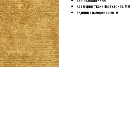
Категории ткани
Портьерная, Ме
Единица измерения
пог. м