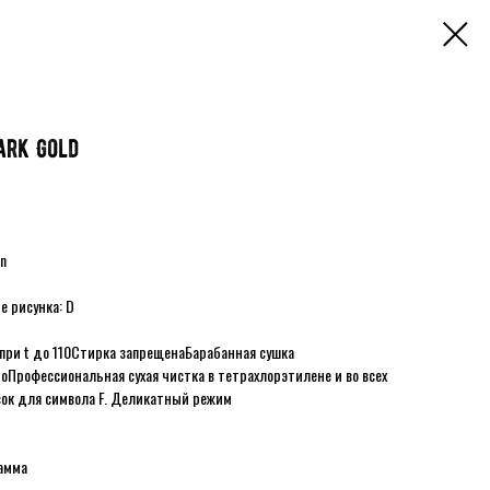
ark Gold
on
е рисунка: D
при t до 110
Стирка запрещена
Барабанная сушка
но
Профессиональная сухая чистка в тетрахлорэтилене и во всех
сок для символа F. Деликатный режим
амма