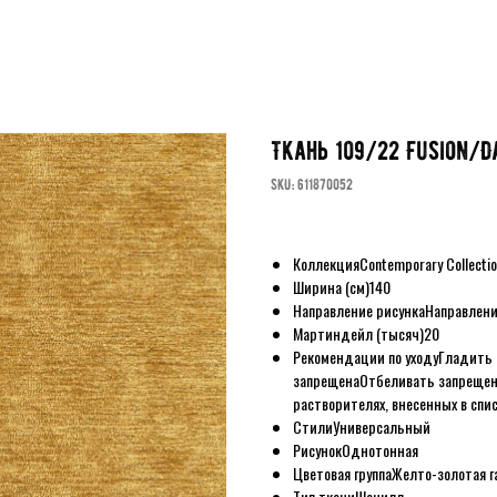
Ткань 109/22 Fusion/D
SKU:
611870052
Коллекция
Contemporary Collecti
Ширина (см)
140
Направление рисунка
Направлени
Мартиндейл (тысяч)
20
Рекомендации по уходу
Гладить 
запрещена
Отбеливать запреще
растворителях, внесенных в спи
Стили
Универсальный
Рисунок
Однотонная
Цветовая группа
Желто-золотая г
Тип ткани
Шенилл