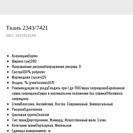
Ткань 2343/7421
SKU:
1652915189
Коллекция
Duplex
Ширина (см)
280
Направление рисунка
Направление рисунка: D
Состав
100% polyester
Мартиндейл (тысяч)
25
Усадка, % (уток/основа)
0/0
Рекомендации по уходу
Гладить при t до 110
Стирка запрещена
Барабанная
сушка запрещена
Сушка в вертикальном положении без отжима
Отбеливать
запрещено
Стили
Классика, Английский, Восток, Современный, Универсальный
Рисунок
Однотонная
Цветовая группа
Золотой
Тип ткани
Двусторонняя, Жаккард, Искусственный шелк, Сатин
Категории ткани
Портьерная, Мебельная
Единица измерения
пог. м