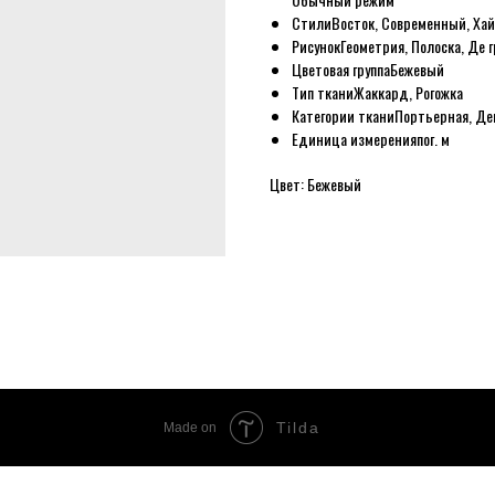
Стили
Восток, Современный, Хай
Рисунок
Геометрия, Полоска, Де 
Цветовая группа
Бежевый
Тип ткани
Жаккард, Рогожка
Категории ткани
Портьерная, Де
Единица измерения
пог. м
Цвет: Бежевый
Tilda
Made on