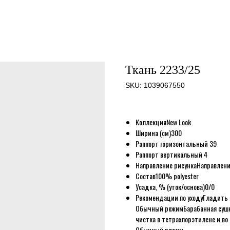
Ткань 2233/25
SKU:
1039067550
Коллекция
New Look
Ширина (см)
300
Раппорт горизонтальный
39
Раппорт вертикальный
4
Направление рисунка
Направлени
Состав
100% polyester
Усадка, % (уток/основа)
0/0
Рекомендации по уходу
Гладить 
Обычный режим
Барабанная суш
чистка в тетрахлорэтилене и во 
Обычный режим