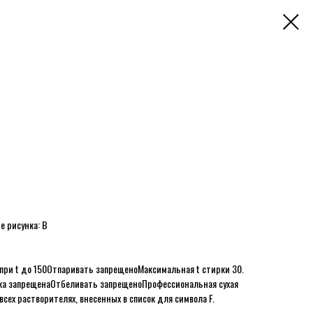
е рисунка: B
при t до 150
Отпаривать запрещено
Максимальная t стирки 30.
ка запрещена
Отбеливать запрещено
Профессиональная сухая
всех растворителях, внесенных в список для символа F.