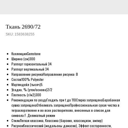
Ткань 2690/72
SKU:
1583638255
Коллекция
Gemstone
Ширина (см)
300
Раппорт горизонтальный
34
Раппорт вертикальный
34
Направление рисунка
Направление рисунка: B
Состав
100% Polyester
Мартиндейл (тысяч)
5
Усадка, % (уток/основа)
2/2
Плотность (г/м2)
300
Рекомендации по уходу
Гладить при t до 110
Стирка запрещена
Барабанная
сушка запрещена
Отбеливать запрещено
Профессиональная сухая чистка в
тетрахлорэтилене и во всех растворителях, внесенных в список для
символа F. Деликатный режим
Стили
Легкая классика, Классика (барокко, классицизм, ампир)
Рисунок
Классический (медальоны дамаски), Эффект состаренности,