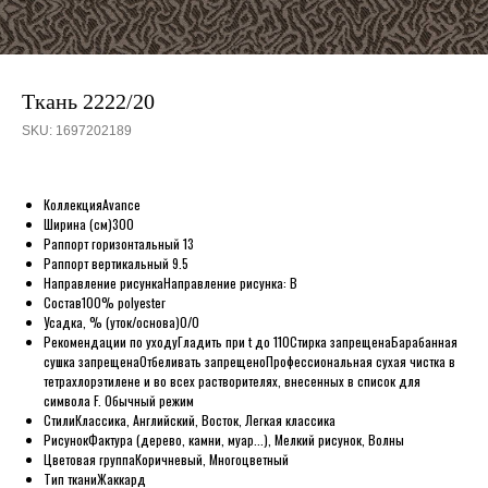
Ткань 2222/20
SKU:
1697202189
Коллекция
Avance
Ширина (см)
300
Раппорт горизонтальный
13
Раппорт вертикальный
9.5
Направление рисунка
Направление рисунка: B
Состав
100% polyester
Усадка, % (уток/основа)
0/0
Рекомендации по уходу
Гладить при t до 110
Стирка запрещена
Барабанная
сушка запрещена
Отбеливать запрещено
Профессиональная сухая чистка в
тетрахлорэтилене и во всех растворителях, внесенных в список для
символа F. Обычный режим
Стили
Классика, Английский, Восток, Легкая классика
Рисунок
Фактура (дерево, камни, муар...), Мелкий рисунок, Волны
Цветовая группа
Коричневый, Многоцветный
Тип ткани
Жаккард