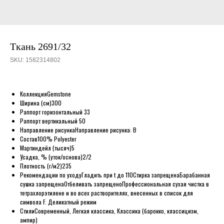
Ткань 2691/32
SKU:
1582314802
Коллекция
Gemstone
Ширина (см)
300
Раппорт горизонтальный
33
Раппорт вертикальный
50
Направление рисунка
Направление рисунка: B
Состав
100% Polyester
Мартиндейл (тысяч)
5
Усадка, % (уток/основа)
2/2
Плотность (г/м2)
235
Рекомендации по уходу
Гладить при t до 110
Стирка запрещена
Барабанная
сушка запрещена
Отбеливать запрещено
Профессиональная сухая чистка в
тетрахлорэтилене и во всех растворителях, внесенных в список для
символа F. Деликатный режим
Стили
Современный, Легкая классика, Классика (барокко, классицизм,
ампир)