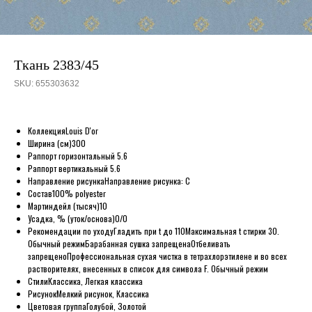
Ткань 2383/45
SKU:
655303632
Коллекция
Louis D'or
Ширина (см)
300
Раппорт горизонтальный
5.6
Раппорт вертикальный
5.6
Направление рисунка
Направление рисунка: C
Состав
100% polyester
Мартиндейл (тысяч)
10
Усадка, % (уток/основа)
0/0
Рекомендации по уходу
Гладить при t до 110
Максимальная t стирки 30.
Обычный режим
Барабанная сушка запрещена
Отбеливать
запрещено
Профессиональная сухая чистка в тетрахлорэтилене и во всех
растворителях, внесенных в список для символа F. Обычный режим
Стили
Классика, Легкая классика
Рисунок
Мелкий рисунок, Классика
Цветовая группа
Голубой, Золотой