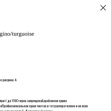
ino/turguoise
е рисунка: A
при t до 110
Стирка запрещена
Барабанная сушка
но
Профессиональная сухая чистка в тетрахлорэтилене и во всех
сок для символа F. Деликатный режим