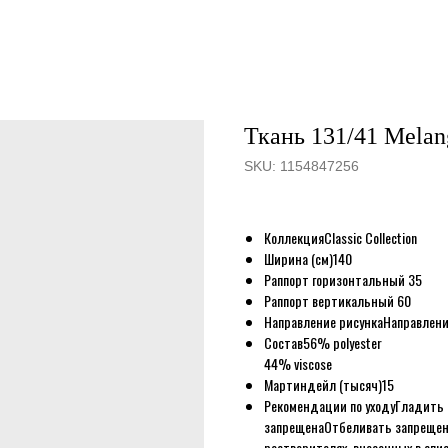
Ткань 131/41 Melang
SKU:
1154847256
Коллекция
Classic Collection
Ширина (см)
140
Раппорт горизонтальный
35
Раппорт вертикальный
60
Направление рисунка
Направлени
Состав
56% polyester
44% viscose
Мартиндейл (тысяч)
15
Рекомендации по уходу
Гладить 
запрещена
Отбеливать запреще
растворителях, внесенных в спи