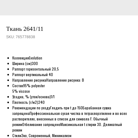
Ткань 2641/11
SKU:
765778838
Коллекция
Evolution
Ширина (см)
300
Раппорт горизонтальный
20,5
Раппорт вертикальный
40
Направление рисунка
Направление рисунка: B
Состав
95% polyester
5% viscose
Усадка, % (уток/основа)
1/1
Плотность (г/м2)
240
Рекомендации по уходу
Гладить при t до 150
Барабанная сушка
запрещена
Профессиональная сухая чистка в тетрахлорэтилене и во всех
растворителях, внесенных в список для символа F. Обычный
режим
Отбеливание запрещено
Максимальная t стирки 30. Деликатный
режим
Стили
Эко, Современный, Минимализм