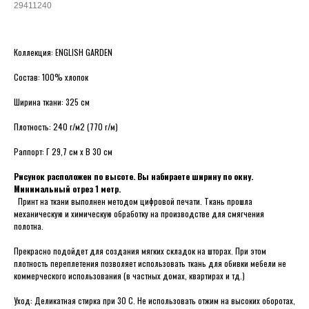
29411240
Коллекция: ENGLISH GARDEN
Состав: 100% хлопок
Ширина ткани: 325 см
Плотность: 240 г/м2 (770 г/м)
Раппорт: Г 29,7 см х В 30 см
Рисунок расположен по высоте. Вы набираете ширину по окну.
Минимальный отрез 1 метр.
Принт на ткани выполнен методом цифровой печати. Ткань прошла
механическую и химическую обработку на производстве для смягчения
полотна.
Прекрасно подойдет для создания мягких складок на шторах. При этом
плотность переплетения позволяет использовать ткань для обивки мебели не
коммерческого использования (в частных домах, квартирах и тд.)
Уход: Деликатная стирка при 30 С. Не использовать отжим на высоких оборотах,