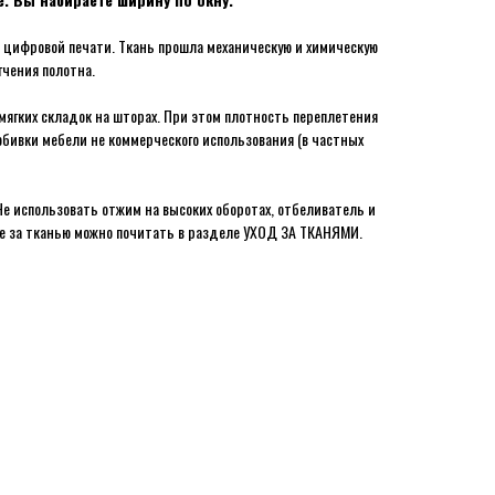
цифровой печати. Ткань прошла механическую и химическую
гчения полотна.
ягких складок на шторах. При этом плотность переплетения
обивки мебели не коммерческого использования (в частных
Не использовать отжим на высоких оборотах, отбеливатель и
де за тканью можно почитать в разделе УХОД ЗА ТКАНЯМИ.