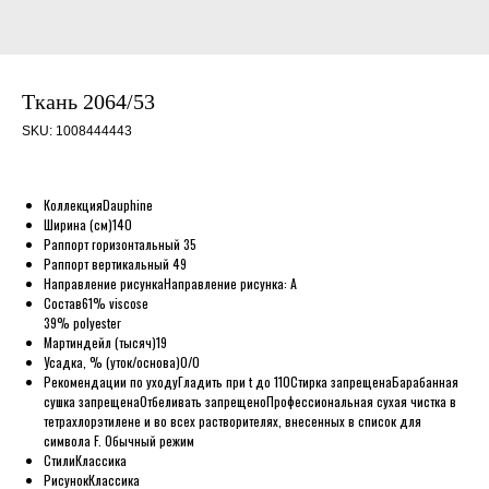
Ткань 2064/53
SKU:
1008444443
Коллекция
Dauphine
Ширина (см)
140
Раппорт горизонтальный
35
Раппорт вертикальный
49
Направление рисунка
Направление рисунка: A
Состав
61% viscose
39% polyester
Мартиндейл (тысяч)
19
Усадка, % (уток/основа)
0/0
Рекомендации по уходу
Гладить при t до 110
Стирка запрещена
Барабанная
сушка запрещена
Отбеливать запрещено
Профессиональная сухая чистка в
тетрахлорэтилене и во всех растворителях, внесенных в список для
символа F. Обычный режим
Стили
Классика
Рисунок
Классика