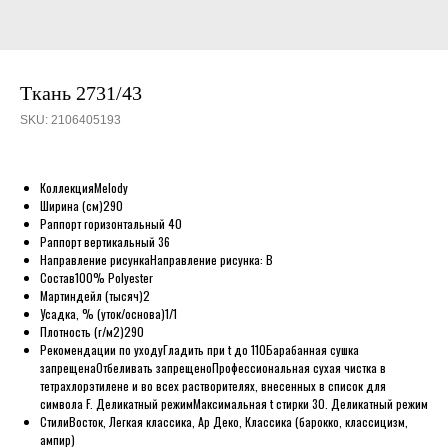
Ткань 2731/43
SKU:
2106405193
Коллекция
Melody
Ширина (см)
290
Раппорт горизонтальный
40
Раппорт вертикальный
36
Направление рисунка
Направление рисунка: B
Состав
100% Polyester
Мартиндейл (тысяч)
2
Усадка, % (уток/основа)
1/1
Плотность (г/м2)
290
Рекомендации по уходу
Гладить при t до 110
Барабанная сушка
запрещена
Отбеливать запрещено
Профессиональная сухая чистка в
тетрахлорэтилене и во всех растворителях, внесенных в список для
символа F. Деликатный режим
Максимальная t стирки 30. Деликатный режим
Стили
Восток, Легкая классика, Ар Деко, Классика (барокко, классицизм,
ампир)