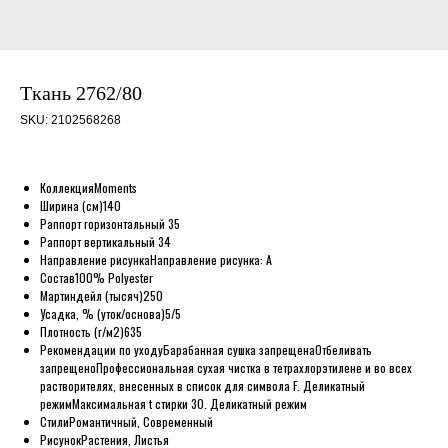
Ткань 2762/80
SKU:
2102568268
Коллекция
Moments
Ширина (см)
140
Раппорт горизонтальный
35
Раппорт вертикальный
34
Направление рисунка
Направление рисунка: A
Состав
100% Polyester
Мартиндейл (тысяч)
250
Усадка, % (уток/основа)
5/5
Плотность (г/м2)
635
Рекомендации по уходу
Барабанная сушка запрещена
Отбеливать
запрещено
Профессиональная сухая чистка в тетрахлорэтилене и во всех
растворителях, внесенных в список для символа F. Деликатный
режим
Максимальная t стирки 30. Деликатный режим
Стили
Романтичный, Современный
Рисунок
Растения, Листья