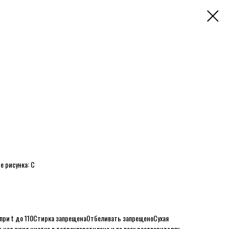
е рисунка: C
при t до 110
Стирка запрещена
Отбеливать запрещено
Сухая
ная сухая чистка в тетрахлорэтилене и во всех растворителях,