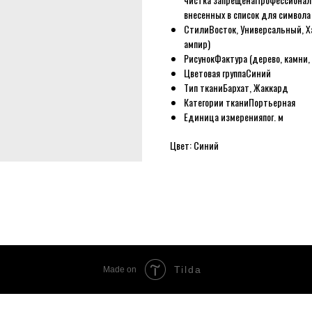
внесенных в список для символ
Стили
Восток, Универсальный, Х
ампир)
Рисунок
Фактура (дерево, камни,
Цветовая группа
Синий
Тип ткани
Бархат, Жаккард
Категории ткани
Портьерная
Единица измерения
пог. м
Цвет: Синий
Tilda
Made on