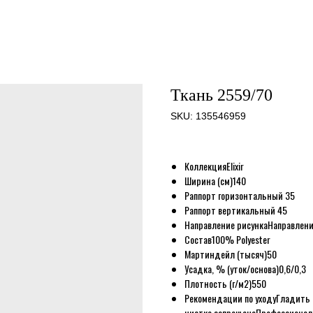
Ткань 2559/70
SKU:
135546959
Коллекция
Elixir
Ширина (см)
140
Раппорт горизонтальный
35
Раппорт вертикальный
45
Направление рисунка
Направлени
Состав
100% Polyester
Мартиндейл (тысяч)
50
Усадка, % (уток/основа)
0,6/0,3
Плотность (г/м2)
550
Рекомендации по уходу
Гладить 
чистка запрещена
Профессиональ