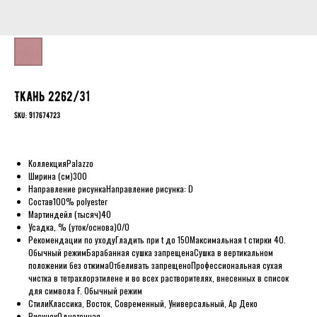
Ткань 2262/31
SKU:
917674723
Коллекция
Palazzo
Ширина (см)
300
Направление рисунка
Направление рисунка: D
Состав
100% polyester
Мартиндейл (тысяч)
40
Усадка, % (уток/основа)
0/0
Рекомендации по уходу
Гладить при t до 150
Максимальная t стирки 40.
Обычный режим
Барабанная сушка запрещена
Сушка в вертикальном
положении без отжима
Отбеливать запрещено
Профессиональная сухая
чистка в тетрахлорэтилене и во всех растворителях, внесенных в список
для символа F. Обычный режим
Стили
Классика, Восток, Современный, Универсальный, Ар Деко
Рисунок
Однотонная