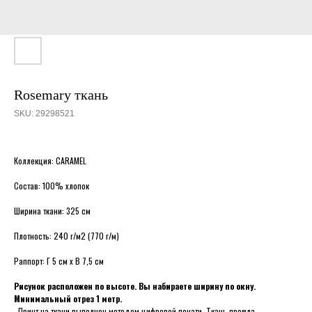
Rosemary ткань
SKU:
29298521
Коллекция: CARAMEL
Состав: 100% хлопок
Ширина ткани: 325 см
Плотность: 240 г/м2 (770 г/м)
Раппорт: Г 5 см х В 7,5 см
Рисунок расположен по высоте. Вы набираете ширину по окну.
Минимальный отрез 1 метр.
Принт на ткани выполнен методом цифровой печати. Ткань прошла