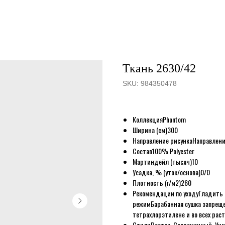
Ткань 2630/42
SKU:
984350478
Коллекция
Phantom
Ширина (см)
300
Направление рисунка
Направлени
Состав
100% Polyester
Мартиндейл (тысяч)
10
Усадка, % (уток/основа)
0/0
Плотность (г/м2)
260
Рекомендации по уходу
Гладить 
режим
Барабанная сушка запрещ
тетрахлорэтилене и во всех рас
Стили
Восток, Современный, Уни