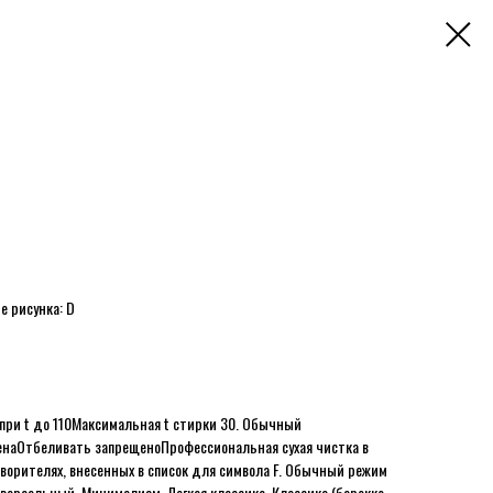
е рисунка: D
при t до 110
Максимальная t стирки 30. Обычный
ена
Отбеливать запрещено
Профессиональная сухая чистка в
творителях, внесенных в список для символа F. Обычный режим
версальный, Минимализм, Легкая классика, Классика (барокко,