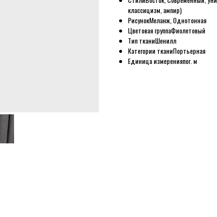
классицизм, ампир)
Рисунок
Меланж, Однотонная
Цветовая группа
Фиолетовый
Тип ткани
Шенилл
Категории ткани
Портьерная
Единица измерения
пог. м