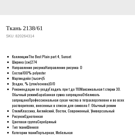
Ткань 2138/61
SKU:
820264314
Коллекции
The Best Plain part 4, Sunset
Ширина (см)
274
Направление рисунка
Направление рисунка: D
Состав
100% polyester
Мартиндейл (тысяч)
5
Усадка, % (уток/основа)
0/0
Рекомендации по уходу
Гладить при t до 110
Максимальная t стирки 30.
Обычный режим
Барабанная сушка запрещена
Отбеливать
запрещено
Профессиональная сухая чистка в тетрахлорэтилене и во всех
растворителях, внесенных в список для символа F. Обычный режим
Стили
Классика, Английский, Восток, Современный, Универсальный
Рисунок
Однотонная
Цветовая группа
Серебряный
Тип ткани
Шенилл
Категории ткани
Портьерная, Мебельная