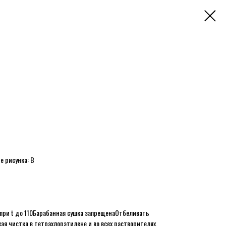
е рисунка: B
при t до 110
Барабанная сушка запрещена
Отбеливать
ая чистка в тетрахлорэтилене и во всех растворителях,