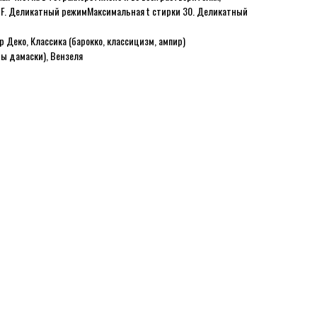
а F. Деликатный режим
Максимальная t стирки 30. Деликатный
Ар Деко, Классика (барокко, классицизм, ампир)
ы дамаски), Вензеля