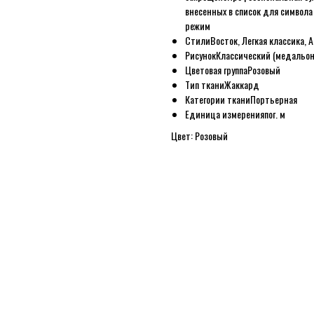
внесенных в список для символ
режим
Стили
Восток, Легкая классика, 
Рисунок
Классический (медальон
Цветовая группа
Розовый
Тип ткани
Жаккард
Категории ткани
Портьерная
Единица измерения
пог. м
Цвет: Розовый