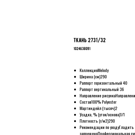
Ткань 2731/32
1024638091
Коллекция
Melody
Ширина (см)
290
Раппорт горизонтальный
40
Раппорт вертикальный
36
Направление рисунка
Направлени
Состав
100% Polyester
Мартиндейл (тысяч)
2
Усадка, % (уток/основа)
1/1
Плотность (г/м2)
290
Рекомендации по уходу
Гладить 
запрещено
Профессиональная сух