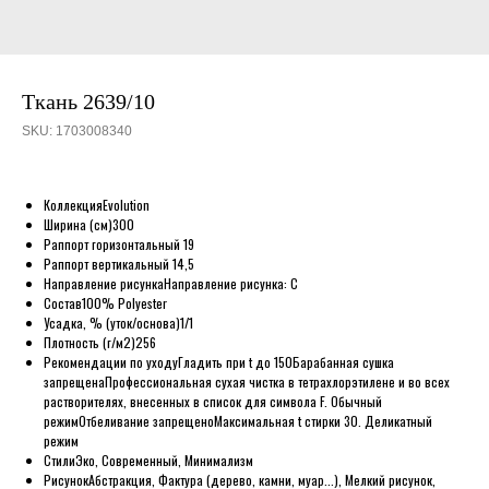
Ткань 2639/10
SKU:
1703008340
Коллекция
Evolution
Ширина (см)
300
Раппорт горизонтальный
19
Раппорт вертикальный
14,5
Направление рисунка
Направление рисунка: C
Состав
100% Polyester
Усадка, % (уток/основа)
1/1
Плотность (г/м2)
256
Рекомендации по уходу
Гладить при t до 150
Барабанная сушка
запрещена
Профессиональная сухая чистка в тетрахлорэтилене и во всех
растворителях, внесенных в список для символа F. Обычный
режим
Отбеливание запрещено
Максимальная t стирки 30. Деликатный
режим
Стили
Эко, Современный, Минимализм
Рисунок
Абстракция, Фактура (дерево, камни, муар...), Мелкий рисунок,