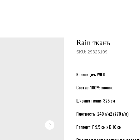
Rain ткань
SKU:
29326109
Коллекция: WILD
Состав: 100% хлопок
Ширина ткани: 325 см
Плотность: 240 г/м2 (770 г/м)
Раппорт: Г 9,5 см х В 10 см
Рисунок расположен по высоте