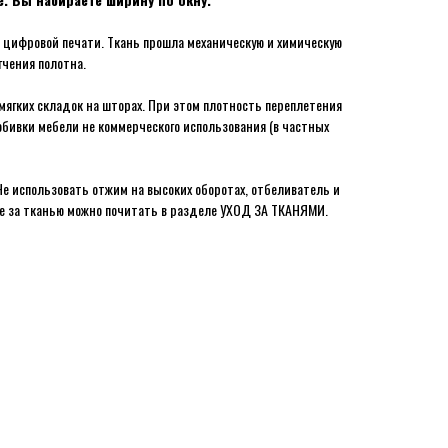
цифровой печати. Ткань прошла механическую и химическую
гчения полотна.
ягких складок на шторах. При этом плотность переплетения
обивки мебели не коммерческого использования (в частных
Не использовать отжим на высоких оборотах, отбеливатель и
де за тканью можно почитать в разделе УХОД ЗА ТКАНЯМИ.