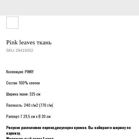
Pink leaves ткань
SKU:
29419352
Коллекция: PINKY
Состав: 100% хлопок
Ширина ткани: 325 см
Плотность: 240 г/м2 (770 г/м)
Раппорт: Г 29,5 см х В 30 см
Рисунок расположен перпендикулярно кромке. Вы набираете ширину по
карнизу.
Минимальный отрез 1 метр.