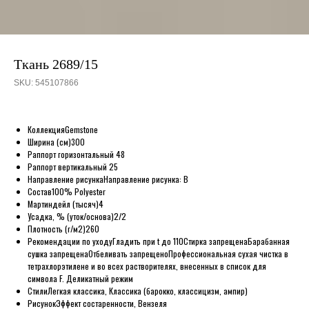
Ткань 2689/15
SKU:
545107866
Коллекция
Gemstone
Ширина (см)
300
Раппорт горизонтальный
48
Раппорт вертикальный
25
Направление рисунка
Направление рисунка: B
Состав
100% Polyester
Мартиндейл (тысяч)
4
Усадка, % (уток/основа)
2/2
Плотность (г/м2)
260
Рекомендации по уходу
Гладить при t до 110
Стирка запрещена
Барабанная
сушка запрещена
Отбеливать запрещено
Профессиональная сухая чистка в
тетрахлорэтилене и во всех растворителях, внесенных в список для
символа F. Деликатный режим
Стили
Легкая классика, Классика (барокко, классицизм, ампир)
Рисунок
Эффект состаренности, Вензеля