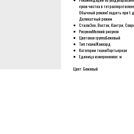
сухая чистка в тетрахлорэтилене
Обычный режим
Гладить при t д
Деликатный режим
Стили
Эко, Восток, Кантри, Со
Рисунок
Мелкий рисунок
Цветовая группа
Бежевый
Тип ткани
Жаккард
Категории ткани
Портьерная
Единица измерения
пог. м
Цвет: Бежевый