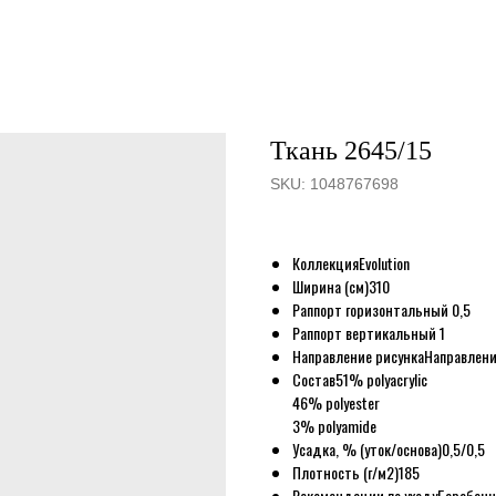
Ткань 2645/15
SKU:
1048767698
Коллекция
Evolution
Ширина (см)
310
Раппорт горизонтальный
0,5
Раппорт вертикальный
1
Направление рисунка
Направлени
Состав
51% polyacrylic
46% polyester
3% polyamide
Усадка, % (уток/основа)
0,5/0,5
Плотность (г/м2)
185
Рекомендации по уходу
Барабанн