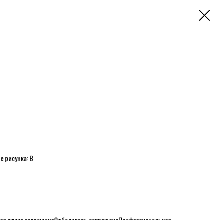
е рисунка: B
ая сушка запрещена
Отбеливать запрещено
Профессиональная