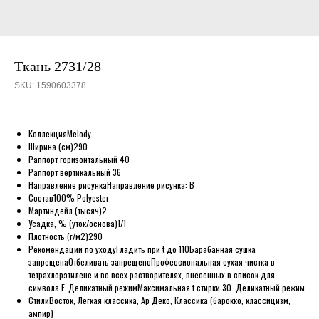
Ткань 2731/28
SKU:
1590603378
Коллекция
Melody
Ширина (см)
290
Раппорт горизонтальный
40
Раппорт вертикальный
36
Направление рисунка
Направление рисунка: B
Состав
100% Polyester
Мартиндейл (тысяч)
2
Усадка, % (уток/основа)
1/1
Плотность (г/м2)
290
Рекомендации по уходу
Гладить при t до 110
Барабанная сушка
запрещена
Отбеливать запрещено
Профессиональная сухая чистка в
тетрахлорэтилене и во всех растворителях, внесенных в список для
символа F. Деликатный режим
Максимальная t стирки 30. Деликатный режим
Стили
Восток, Легкая классика, Ар Деко, Классика (барокко, классицизм,
ампир)