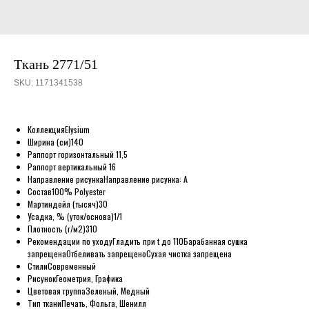
Ткань 2771/51
SKU:
1171341538
Коллекция
Elysium
Ширина (см)
140
Раппорт горизонтальный
11,5
Раппорт вертикальный
16
Направление рисунка
Направление рисунка: A
Состав
100% Polyester
Мартиндейл (тысяч)
30
Усадка, % (уток/основа)
1/1
Плотность (г/м2)
310
Рекомендации по уходу
Гладить при t до 110
Барабанная сушка
запрещена
Отбеливать запрещено
Сухая чистка запрещена
Стили
Современный
Рисунок
Геометрия, Графика
Цветовая группа
Зеленый, Медный
Тип ткани
Печать, Фольга, Шенилл