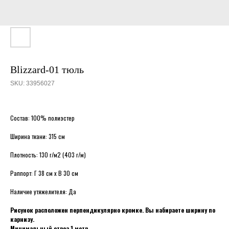
Blizzard-01 тюль
SKU:
33956027
Состав: 100% полиэстер
Ширина ткани: 315 см
Плотность: 130 г/м2 (403 г/м)
Раппорт: Г 38 см х В 30 см
Наличие утяжелителя: Да
Рисунок расположен перпендикулярно кромке. Вы набираете ширину по
карнизу.
Минимальный отрез 1 метр.