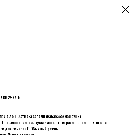
е рисунка: B
при t до 110
Стирка запрещена
Барабанная сушка
но
Профессиональная сухая чистка в тетрахлорэтилене и во всех
сок для символа F. Обычный режим
ток, Легкая классика