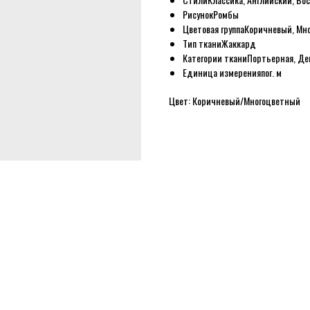
Рисунок
Ромбы
Цветовая группа
Коричневый, Мн
Тип ткани
Жаккард
Категории ткани
Портьерная, Де
Единица измерения
пог. м
Цвет: Коричневый/Многоцветный