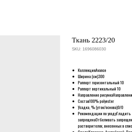
Ткань 2223/20
SKU:
1696086030
Коллекция
Avance
Ширина (см)
300
Раппорт горизонтальный
10
Раппорт вертикальный
10
Направление рисунка
Направлени
Состав
100% polyester
Усадка, % (уток/основа)
0/0
Рекомендации по уходу
Гладить 
запрещена
Отбеливать запреще
растворителях, внесенных в спи
Стили
Классика, Английский, Вос